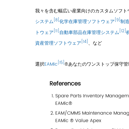
我々を含む幅広い産業向けのカスタムソフト
[8]
[9]
システム
化学在庫管理ソフトウェア
制
[11]
[12]
トウェア
自動車部品在庫管理システム
[14]
資産管理ソフトウェア
、など
[15]
選択
EAMic
®あなたのワンストップ保守管
References
Spare Parts Inventory Manageme
EAMic®
EAM/CMMS Maintenance Manage
EAMic ® Value Apex