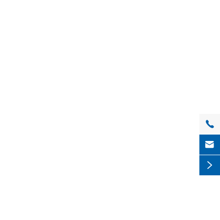


