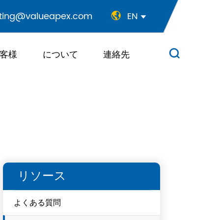
ting@valueapex.com
EN


客様
について
連絡先

リソース
よくある質問