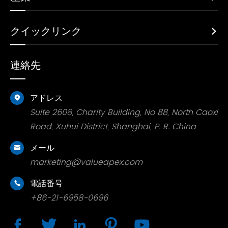
クイックリンク

連絡先
アドレス

Suite 2608, Charity Building, No 88, North Caoxi
Road, Xuhui District, Shanghai, P. R. China
メール

marketing@valueapex.com
電話番号

+86-21-6958-0696




