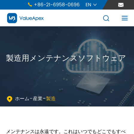
+86-21-6958-0696
EN





製造用メンテナンスソフトウェア
ホーム
産業
製造

メンテナンスは永遠です。これはいつでもどこでもすべ