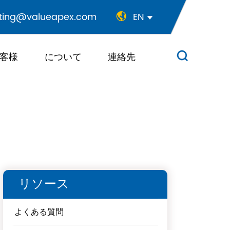
ting@valueapex.com
EN


客様
について
連絡先

リソース
よくある質問