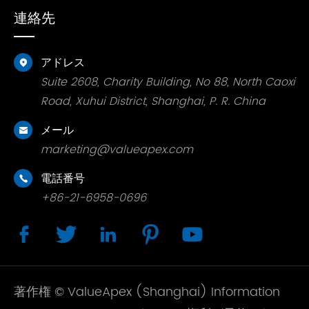
連絡先
アドレス

Suite 2608, Charity Building, No 88, North Caoxi
Road, Xuhui District, Shanghai, P. R. China
メール

marketing@valueapex.com
電話番号

+86-21-6958-0696





著作権 ©
ValueApex (Shanghai) Information