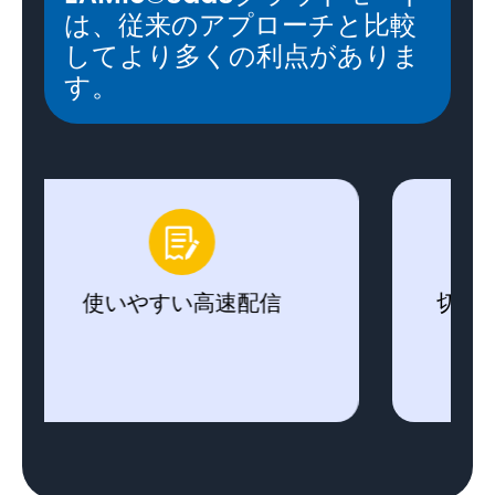
は、従来のアプローチと比較
してより多くの利点がありま
す。


いやすい高速配信
切断ハードウェ
なし