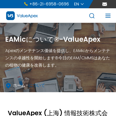
+86-21-6958-0696
EN





EAMicについて®-ValueApex
Apexのメンテナンス価値を提供し、EAMicからメンテナ
ンスの卓越性を開始します®今日のEAM/CMMSはあなた
の植物の健康を改善します。
ホーム
について

ValueApex (上海) 情報技術株式会