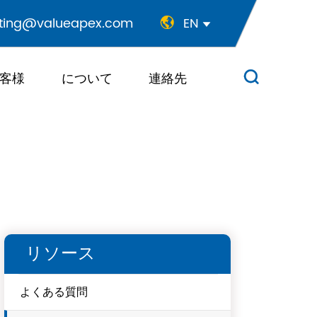
ting@valueapex.com
EN


客様
について
連絡先

リソース
よくある質問